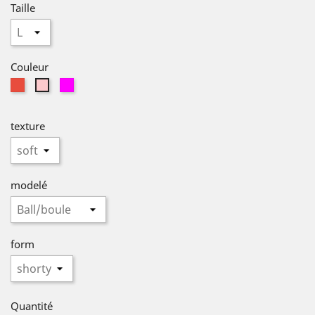
Taille
Couleur
Rouge
fuschia
Rose
texture
modelé
form
Quantité