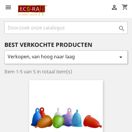
shopping_cart



BEST VERKOCHTE PRODUCTEN
Verkopen, van hoog naar laag

Item 1-5 van 5 in totaal item(s)