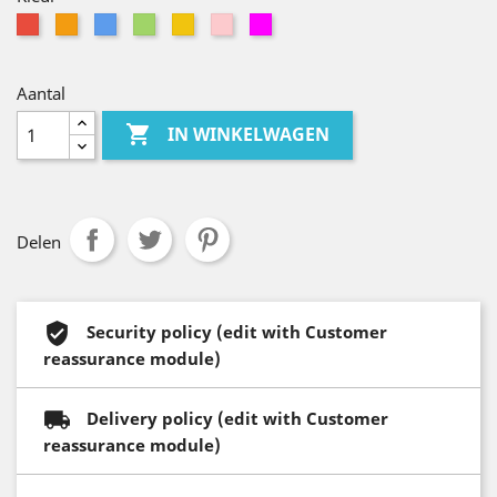
Rood
Oranje
Blauw
Groen
Geel
Roze
fuschia
Aantal

IN WINKELWAGEN
Delen
Security policy (edit with Customer
reassurance module)
Delivery policy (edit with Customer
reassurance module)