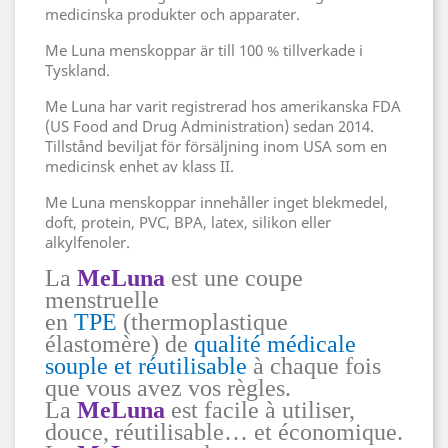
medicinska produkter och apparater.
Me Luna menskoppar är till 100 % tillverkade i
Tyskland.
Me Luna har varit registrerad hos amerikanska FDA
(US Food and Drug Administration) sedan 2014.
Tillstånd beviljat för försäljning inom USA som en
medicinsk enhet av klass II.
Me Luna menskoppar innehåller inget blekmedel,
doft, protein, PVC, BPA, latex, silikon eller
alkylfenoler.
La
MeLuna
est une coupe
menstruelle
en
TPE
(thermoplastique
élastomère) de
qualité médicale
souple et réutilisable
à chaque fois
que vous avez vos règles.
La
MeLuna
est facile à utiliser,
douce, réutilisable… et économique.