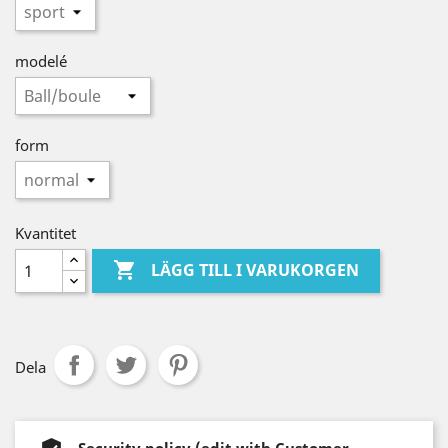
modelé
form
Kvantitet

LÄGG TILL I VARUKORGEN
Dela
Security policy (edit with Customer