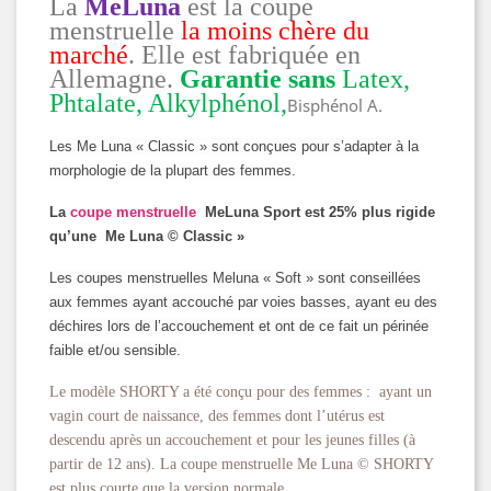
La
MeLuna
est la coupe
menstruelle
la moins chère du
marché
. Elle est fabriquée en
Allemagne.
Garantie sans
Latex,
Phtalate, Alkylphénol,
Bisphénol A.
Les Me Luna « Classic » sont conçues pour s’adapter à la
morphologie de la plupart des femmes.
La
coupe menstruelle
MeLuna Sport est 25% plus rigide
qu’une Me Luna © Classic »
Les coupes menstruelles Meluna « Soft » sont conseillées
aux femmes ayant accouché par voies basses, ayant eu des
déchires lors de l’accouchement et ont de ce fait un périnée
faible et/ou sensible.
Le modèle SHORTY a été conçu pour des femmes : ayant un
vagin court de naissance, des femmes dont l’utérus est
descendu après un accouchement et pour les jeunes filles (à
partir de 12 ans). La coupe menstruelle Me Luna © SHORTY
est plus courte que la version normale.