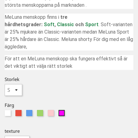
största menskopparna på marknaden .
MeLuna menskopp finns i
tre
hårdhetsgrader:
Soft
,
Classic
och
Sport
. Soft-varianten
är 25% mjukare än Classic-varianten medan MeLuna Sport
är 25% hårdare än Classic. Meluna shorty För dig med en låg
äggledare,
För att en MeLuna menskopp ska fungera effektivt så är
det viktigt att välja rätt storlek
Storlek
Färg
Vit
Röd
Blå
Grön
Rosa
fuschia
texture