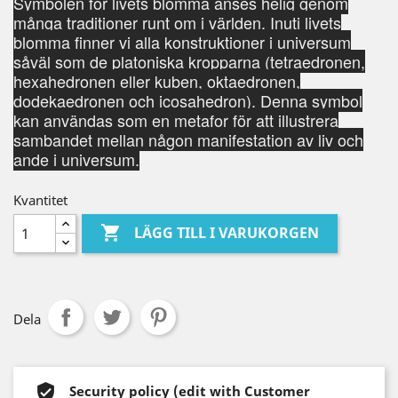
Symbolen för livets blomma anses helig genom
många traditioner runt om i världen. Inuti livets
blomma finner vi alla konstruktioner i universum
såväl som de platoniska kropparna (tetraedronen,
hexahedronen eller kuben, oktaedronen,
dodekaedronen och icosahedron). Denna symbol
kan användas som en metafor för att illustrera
sambandet mellan någon manifestation av liv och
ande i universum.
Kvantitet

LÄGG TILL I VARUKORGEN
Dela
Security policy (edit with Customer