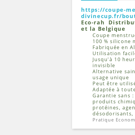
https://coupe-me
divinecup.fr/bou
Eco-rah Distribu
et la Belgique
Coupe menstru
100 % silicone 
Fabriquée en A
Utilisation facil
Jusqu'à 10 heu
invisible
Alternative sai
usage unique
Peut être utili
Adaptée à tout
Garantie sans :
produits chimiqu
protéines, age
désodorisants, 
Pratique
Econom