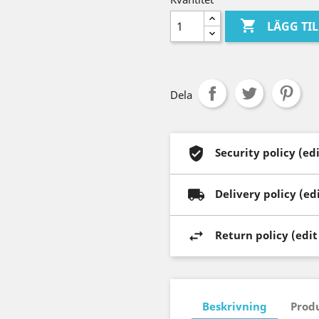

LÄGG TI
Dela
Security policy (e
Delivery policy (e
Return policy (edi
Beskrivning
Prod