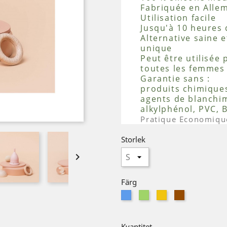
Fabriquée en Alle
Utilisation facile
Jusqu'à 10 heures 
Alternative saine 
unique
Peut être utilisée
toutes les femmes
Garantie sans :
produits chimiques,
agents de blanchim
alkylphénol, PVC, 
Pratique
Economiqu
Storlek

Färg
Blå
Grön
Gul
Brun
Kvantitet